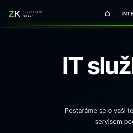
INT
IT slu
Postaráme se o vaši t
servisem poč