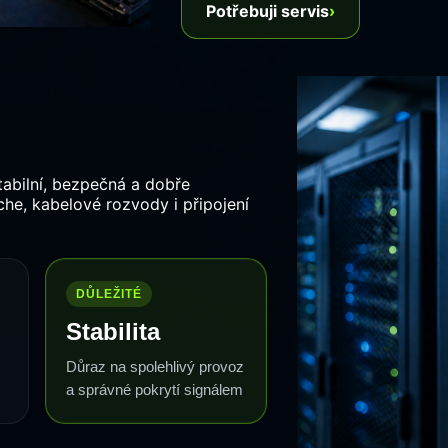
Potřebuji servis
›
tabilní, bezpečná a dobře
che, kabelové rozvody i připojení
DŮLEŽITÉ
Stabilita
Důraz na spolehlivý provoz
a správné pokrytí signálem