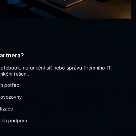
partnera?
notebook, nefunkční síť nebo správu firemního IT,
nkční řešení.
ch potřeb
provozovny
lizace
ická podpora