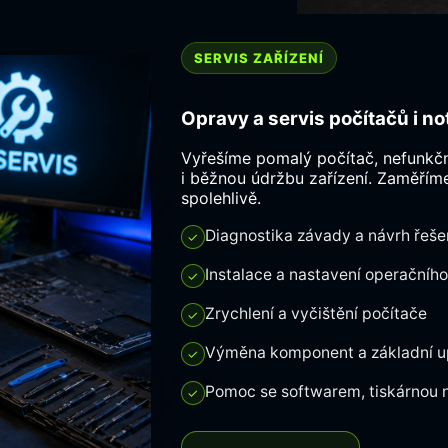
SERVIS ZAŘÍZENÍ
Opravy a servis počítačů i n
Vyřešíme pomalý počítač, nefunk
i běžnou údržbu zařízení. Zaměříme
spolehlivě.
Diagnostika závady a návrh řeše
✓
Instalace a nastavení operačníh
✓
Zrychlení a vyčištění počítače
✓
Výměna komponent a základní 
✓
Pomoc se softwarem, tiskárnou n
✓