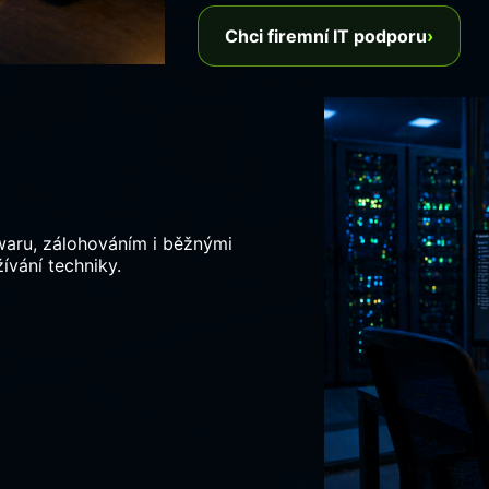
Chci firemní IT podporu
›
twaru, zálohováním i běžnými
ívání techniky.