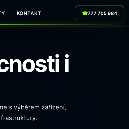
TY
KONTAKT
☎
777 705 984
nosti i
me s výběrem zařízení,
frastruktury.