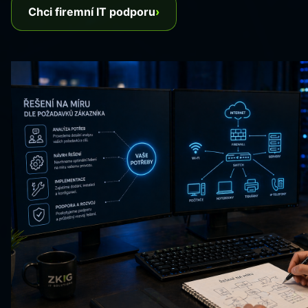
Chci firemní IT podporu
›