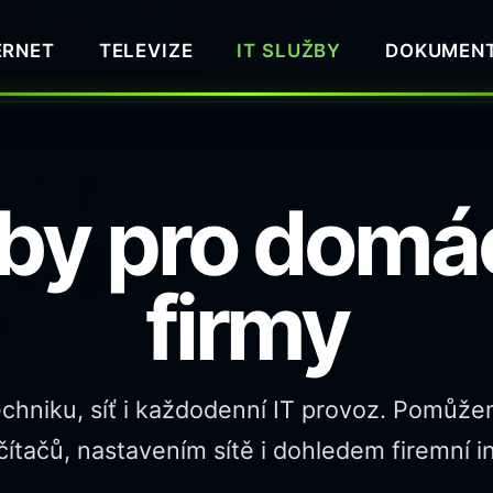
ERNET
TELEVIZE
IT SLUŽBY
DOKUMEN
žby pro domác
firmy
echniku, síť i každodenní IT provoz. Pomůže
ítačů, nastavením sítě i dohledem firemní in