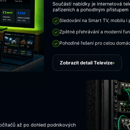
Součástí nabídky je internetová te
zařízeních a pohodlným přístupem
Sledování na Smart TV, mobilu i 
✓
Zpětné přehrávání a moderní fu
✓
Pohodlné řešení pro celou domá
✓
Zobrazit detail Televize
›
počítačů až po dohled podnikových