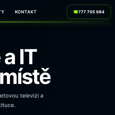
TY
KONTAKT
☎
777 705 984
 a IT
 místě
etovou televizi a
tituce.