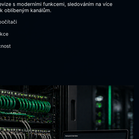
levize s moderními funkcemi, sledováním na více
 k oblíbeným kanálům.
počítači
nkce
cnost