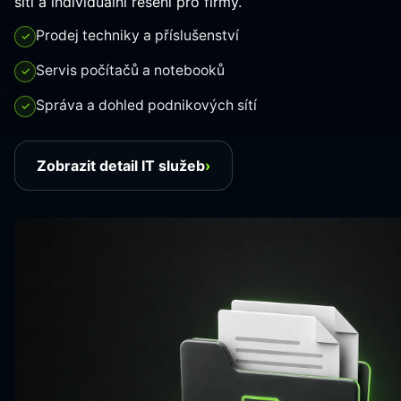
sítí a individuální řešení pro firmy.
Prodej techniky a příslušenství
✓
Servis počítačů a notebooků
✓
Správa a dohled podnikových sítí
✓
Zobrazit detail IT služeb
›