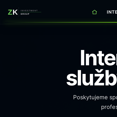
INT
Inte
služb
Poskytujeme spol
profes